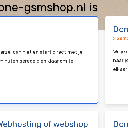
one-gsmshop.nl is
keerd bij
Vimexx
Dom
> Gema
Wil je
arzel dan niet en start direct met je
naar j
minuten geregeld en klaar om te
elkaar
Webhosting of webshop
Dom