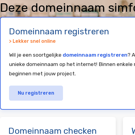
Deze domeinnaam simf
geregistreerd en gepar
Domeinnaam registreren
> Lekker snel online
Wil je een soortgelijke
domeinnaam registreren
? A
unieke domeinnaam op het internet! Binnen enkele 
beginnen met jouw project.
Nu registreren
Domeinnaam checken