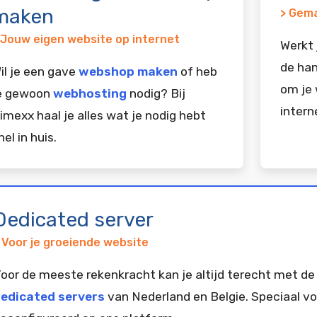
maken
> Gema
 Jouw eigen website op internet
Werkt 
de han
il je een gave
webshop maken
of heb
om je 
e gewoon
webhosting
nodig? Bij
intern
imexx haal je alles wat je nodig hebt
nel in huis.
Dedicated server
 Voor je groeiende website
oor de meeste rekenkracht kan je altijd terecht met de
edicated servers
van Nederland en Belgie. Speciaal vo