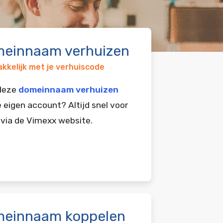
einnaam verhuizen
kkelijk met je verhuiscode
 deze
domeinnaam verhuizen
e eigen account? Altijd snel voor
 via de Vimexx website.
einnaam koppelen